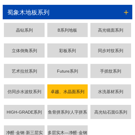
+
蜀象木地板系列
晶钻系列
B系列地板
高光镜面系列
立体倒角系列
彩板系列
同步对纹系列
艺术拉丝系列
Future系列
手抓纹系列
仿同步水波纹系列
卓越、水晶面系列
水洗基材系列
HIGH-GRADE系列
鱼骨拼系列/人字拼系
高光钻石面G系列
列
净醛·金钢·新三层实
多层实木—净醛·金钢