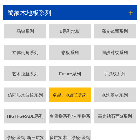
+
蜀象木地板系列
晶钻系列
B系列地板
高光镜面系列
立体倒角系列
彩板系列
同步对纹系列
艺术拉丝系列
Future系列
手抓纹系列
仿同步水波纹系列
卓越、水晶面系列
水洗基材系列
HIGH-GRADE系列
鱼骨拼系列/人字拼系
高光钻石面G系列
列
净醛·金钢·新三层实
多层实木—净醛·金钢